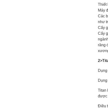
Thiết
Máy đ
Các b
như t
Cấy g
Cấy g
ngành
răng 
xươn
2>Tit
Dụng 
Dụng 
Titan
được 
Điều 