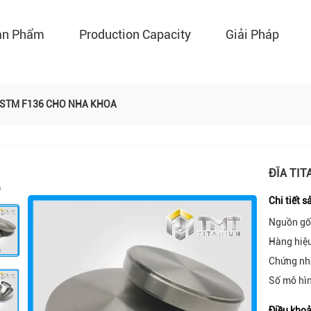
ản Phẩm
Production Capacity
Giải Pháp
 ASTM F136 CHO NHA KHOA
ĐĨA TIT
Chi tiết 
Nguồn gố
Hàng hiệ
Chứng nh
Số mô hì
Điều khoả