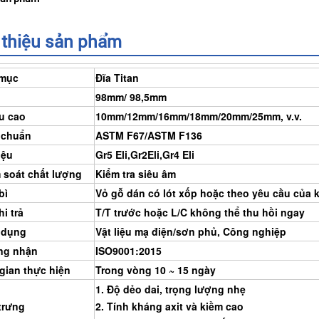
 thiệu sản phẩm
 mục
Đĩa Titan
98mm/ 98,5mm
u cao
10mm/12mm/16mm/18mm/20mm/25mm, v.v.
 chuẩn
ASTM F67/ASTM F136
iệu
Gr5 Eli,Gr2Eli,Gr4 Eli
 soát chất lượng
Kiểm tra siêu âm
bì
Vỏ gỗ dán có lót xốp hoặc theo yêu cầu của
i trả
T/T trước hoặc L/C không thể thu hồi ngay
 dụng
Vật liệu mạ điện/sơn phủ, Công nghiệp
ng nhận
ISO9001:2015
 gian thực hiện
Trong vòng 10 ~ 15 ngày
1. Độ dẻo dai, trọng lượng nhẹ
trưng
2. Tính kháng axit và kiềm cao