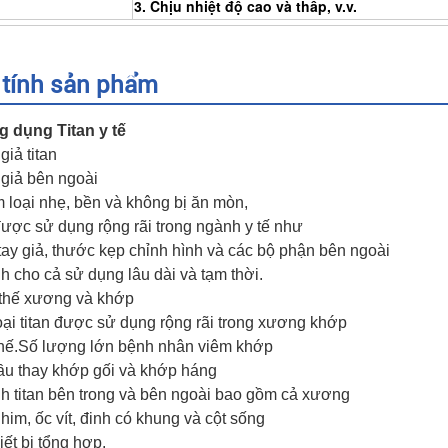
3. Chịu nhiệt độ cao và thấp, v.v.
 tính sản phẩm
 dụng Titan y tế
giả titan
giả bên ngoài
m loại nhẹ, bền và không bị ăn mòn,
 được sử dụng rộng rãi trong ngành y tế như
tay giả, thước kẹp chỉnh hình và các bộ phận bên ngoài
nh cho cả sử dụng lâu dài và tạm thời.
thế xương và khớp
oại titan được sử dụng rộng rãi trong xương khớp
thế.Số lượng lớn bệnh nhân viêm khớp
ầu thay khớp gối và khớp háng
nh titan bên trong và bên ngoài bao gồm cả xương
him, ốc vít, đinh có khung và cột sống
iết bị tổng hợp.