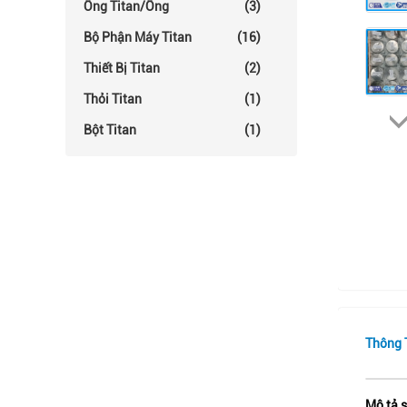
Ống Titan/Ống
(3)
Bộ Phận Máy Titan
(16)
Thiết Bị Titan
(2)
Thỏi Titan
(1)
Bột Titan
(1)
Thông T
Mô tả 