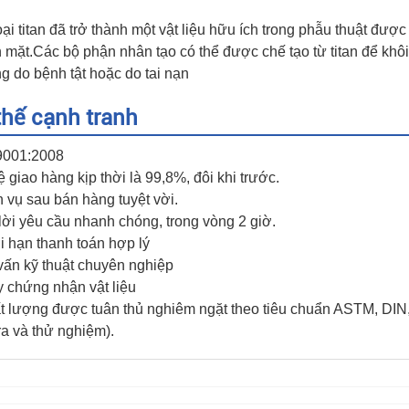
oại titan đã trở thành một vật liệu hữu ích trong phẫu thuật đượ
 mặt.Các bộ phận nhân tạo có thể được chế tạo từ titan để khôi
g do bệnh tật hoặc do tai nạn
thế cạnh tranh
9001:2008
lệ giao hàng kịp thời là 99,8%, đôi khi trước.
h vụ sau bán hàng tuyệt vời.
 lời yêu cầu nhanh chóng, trong vòng 2 giờ.
i hạn thanh toán hợp lý
vấn kỹ thuật chuyên nghiệp
y chứng nhận vật liệu
t lượng được tuân thủ nghiêm ngặt theo tiêu chuẩn ASTM, DIN, 
ra và thử nghiệm).