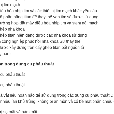
 bị tim mạch
iều hòa nhịp tim và các thiết bị tim mạch khác yêu cầu
ộ phận bằng titan để thay thế van tim sẽ được sử dụng
rường hợp đặt máy điều hòa nhịp tim và stent nội mạch.
hép nha khoa
hép titan hiện đang được các nha khoa sử dụng
 công nghiệp phục hồi nha khoa.Sự thay thế
được xây dựng trên cấy ghép titan bắt nguồn từ
g hàm.
an trong dụng cụ phẫu thuật
cụ phẫu thuật
cụ phẫu thuật
 là vật liệu hoàn hảo để sử dụng trong các dụng cụ phẫu thuật.D
nhiều lần khử trùng, không bị ăn mòn và có bề mặt phản chiếu 
trị sọ mặt và hàm mặt