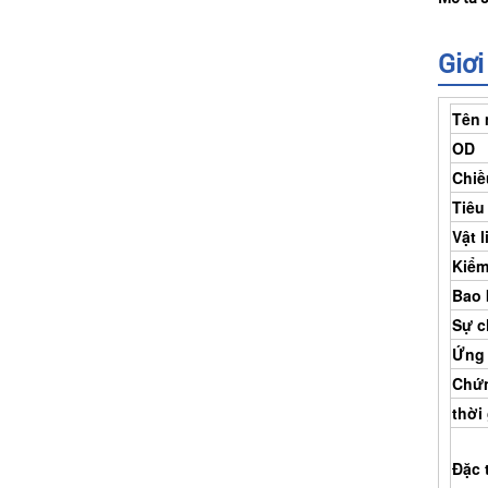
Giơi
Tên
OD
Chiề
Tiêu
Vật l
Kiểm
Bao 
Sự ch
Ứng
Chứ
thời
Đặc 