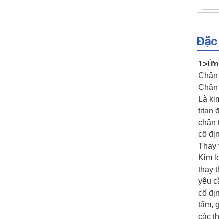
Đặc
1>Ứng
Chân 
Chân 
Là ki
titan
chân 
cố đị
Thay 
Kim l
thay 
yêu c
cố đị
tấm, g
các th