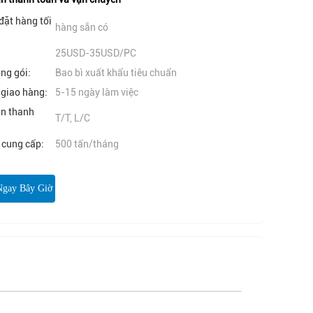
đặt hàng tối
hàng sẵn có
25USD-35USD/PC
óng gói:
Bao bì xuất khẩu tiêu chuẩn
 giao hàng:
5-15 ngày làm việc
ản thanh
T/T, L/C
 cung cấp:
500 tấn/tháng
Ngay Bây Giờ