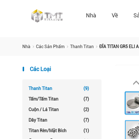
Nhà
Về
S
Nhà
Các Sản Phẩm
Thanh Titan
ĐĨA TITAN GR5 ELI
Các Loại
Thanh Titan
(9)
Tấm/tấm Titan
(7)
Cuộn / Lá Titan
(2)
Dây Titan
(7)
Titan Rèn/mặt Bích
(1)