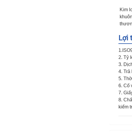
Kim l
khuôn
thươn
Lợi 
1.ISO
2. Tỷ 
3. Dịc
4. Trả
5. Thờ
6. Cố 
7. Giấ
8. Chấ
kiểm t