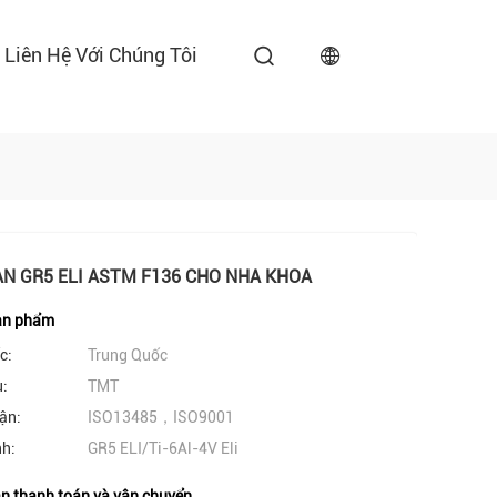
Liên Hệ Với Chúng Tôi
AN GR5 ELI ASTM F136 CHO NHA KHOA
sản phẩm
c:
Trung Quốc
u:
TMT
ận:
ISO13485，ISO9001
nh:
GR5 ELI/Ti-6Al-4V Eli
n thanh toán và vận chuyển